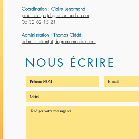
Coordination : Claire Lenormand
production[at]dugrainamoudre.com
06 32 62 15 21
Administration : Thomas Clédé
administration[
at
]dugrainamoudre.com
NOUS ÉCRIRE