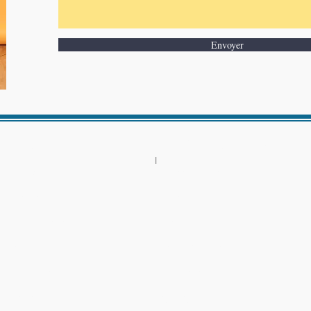
Envoyer
MENU DU SITE
CRÉATIONS SONORES
l
Accueil du site
L'écho des saisons
Le collectif
Minuit
Créations sonores
Da strike
Installations
Trioman Orchestri
Transmission
Le Cyclotrope
Contact
Toystroy