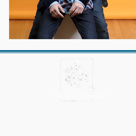
Du grain à moudre est un collectif se
consacrant à la facture
instrumentale,
à la création musicale et aux arts
sonores.
Le collectif réunit une quinzaine