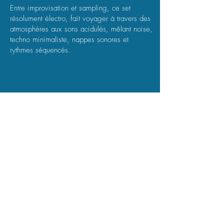
Entre improvisation et sampling, ce set
résolument électro, fait voyager à travers des
atmosphères aux sons acidulés, mêlant noise,
techno minimaliste, nappes sonores et
rythmes séquencés.