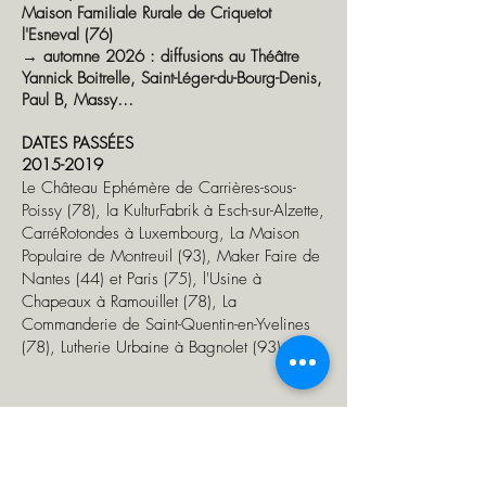
Maison Familiale Rurale de Criquetot
l'Esneval (76)
→
automne 2026 : diffusions au Théâtre
Yannick Boitrelle, Saint-Léger-du-Bourg-Denis,
Paul B, Massy…
DATES PASSÉES
2015-2019
Le Château Ephémère de Carrières-sous-
Poissy (78), la KulturFabrik à Esch-sur-Alzette,
CarréRotondes à Luxembourg, La Maison
Populaire de Montreuil (93), Maker Faire de
Nantes (44) et Paris (75), l'Usine à
Chapeaux à Ramouillet (78), La
Commanderie de Saint-Quentin-en-Yvelines
(78), Lutherie Urbaine à Bagnolet (93)...