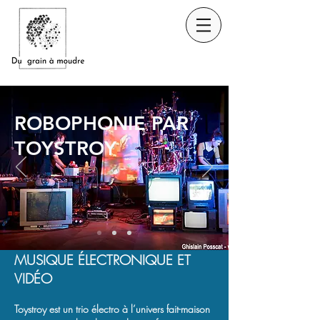
ROBOPHONIE PAR
TOYSTROY
MUSIQUE
É
LECTRONIQUE ET
VID
É
O
Toystroy est un trio électro à l’univers fait-maison