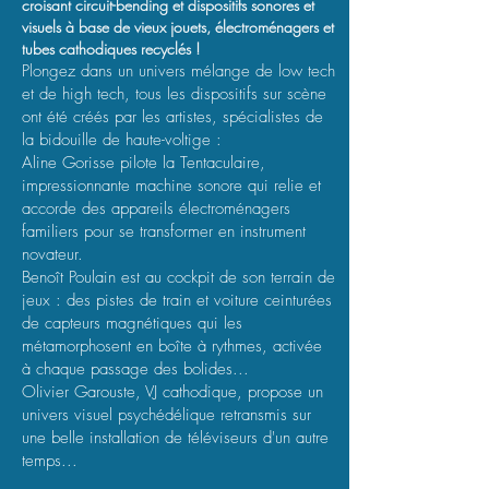
croisant circuit-bending et dispositifs sonores et
visuels à base de vieux jouets, électroménagers et
tubes cathodiques recyclés !
Plongez dans un univers mélange de low tech
et de high tech, tous les dispositifs sur scène
ont été créés par les artistes, spécialistes de
la bidouille de haute-voltige :
Aline Gorisse pilote la Tentaculaire, ​
impressionnante machine sonore qui relie et
accorde des appareils électroménagers
familiers pour se transformer en instrument
novateur.
Benoît Poulain est au cockpit de son terrain de
jeux : des pistes de train et voiture ceinturées
de capteurs magnétiques qui les
métamorphosent en boîte à rythmes, activée
à chaque passage des bolides...
Olivier Garouste, VJ cathodique, propose un
univers visuel psychédélique retransmis sur
une belle installation de téléviseurs d'un autre
temps...