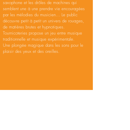
saxophone et les drôles de machines qui
semblent une à une prendre vie encouragées
par les mélodies du musicien… Le public
découvre petit à petit un univers de rouages,
de matières brutes et hypnotiques.
Tournicoteries propose un jeu entre musique
traditionnelle et musique expérimentale.
Une plongée magique dans les sons pour le
plaisir des yeux et des oreilles.