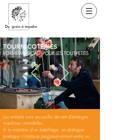
TOURNICOTERIES
FORME MUSICALE POUR LES TOUT-PETITS
Les enfants sont accueillis devant d'étranges
machines immobiles.
À la manière d’un babillage, un dialogue
poétique s’instaure progressivement entre un