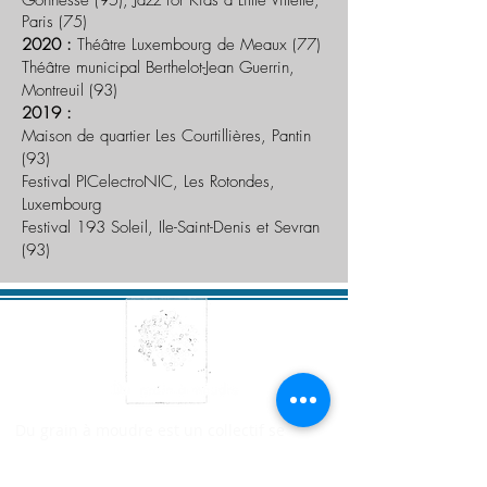
Gonnesse (95),
Jazz for Kids à
Little
Villette,
Paris (75)
2020 :
Théâtre
Luxembourg
de Meaux (77)
Théâtre municipal
Berthelot-
Jean Guerrin,
Montreuil (93)
2019 :
Maison de quartier Les Courtillières, Pantin
(93)
Festival PICelectroNIC, Les Rotondes,
Luxembourg
Festival 193 Soleil, Ile-Saint-Denis et Sevran
(93)
Du grain à moudre est un collectif se
consacrant à la facture instrumentale,
à la création musicale et aux arts sonores.