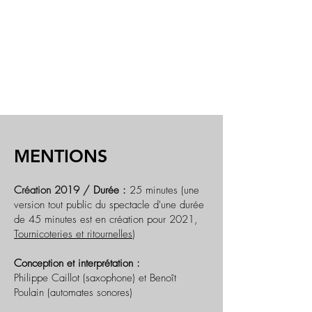
MENTIONS
Création 2019 /
Durée :
25 minutes (une
version tout public du spectacle d'une durée
de 45 minutes est en création pour 2021,
Tournicoteries et ritournelles
)
Conception et interprétation :
Philippe Caillot (saxophone) et Benoît
Poulain (automates sonores)