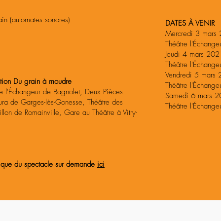
ain (automates sonores)
DATES À VENIR
Mercredi 3 mars
Théâtre l'Échange
Jeudi 4 mars 20
T
héâtre l'Échange
Vendredi 5 mars
uction Du grain à moudre
Théâtre l'Échange
e l'Échangeur de Bagnolet, Deux Pièces
Samedi 6 mars 
tura de Garges-lès-Gonesse, Théâtre des
Théâtre l'Échange
llon de Romainville, Gare au Théâtre à Vitry-
hnique du spectacle sur demande
ici