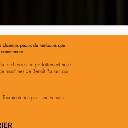
de plusieurs peaux de tambours que
ue commencer.
un orchestre non parfaitement huilé !
 de machines de Benoît Poulain qui
c Tournicoteries pour une version
IER