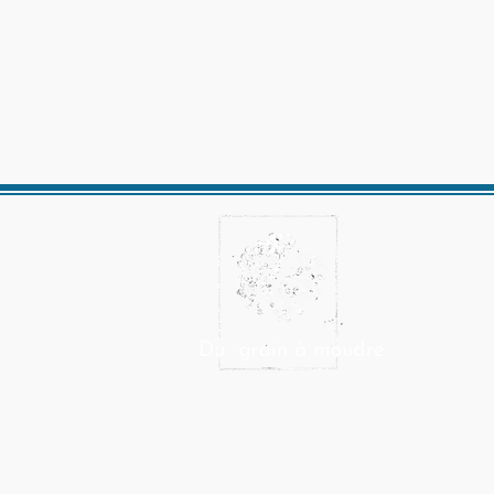
Du grain à moudre est un collectif se
consacrant à la facture
instrumentale,
à la création musicale et aux arts
sonores.
Le collectif réunit une quinzaine