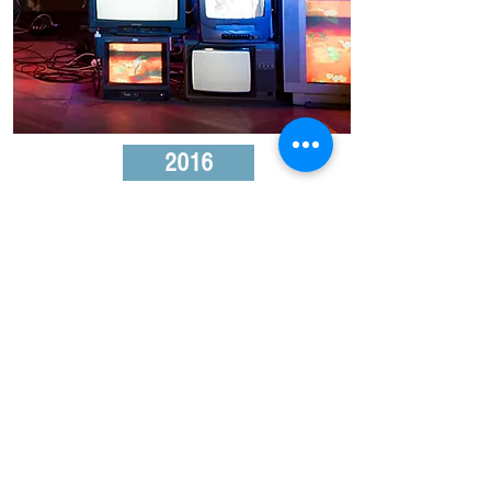
2016
Toystroy
Trio électro et vidéo
pour jouets et tubes cathodiques
En lire plus